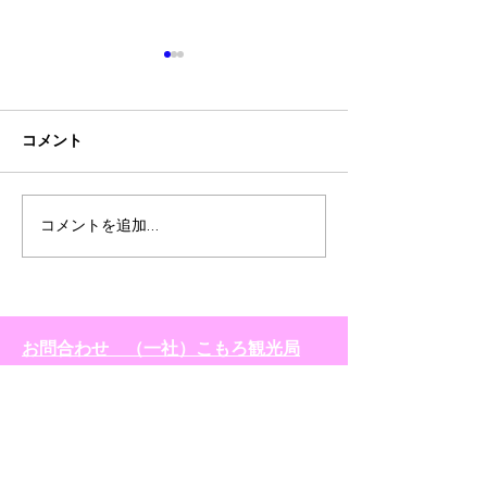
配信中に紹介された商
事務局対応の進
品 GRANFONDO
て
KOMORO feat. Long
コメント
6月28日（日）GRANFONDO
2020年5月29日
Rider Stories! Enjoy
Ride
KOMORO feat. Long Rider
ドKOMORO大会事
Stories! Enjoy RideのYou
日にお知らせしま
Tube配信内で紹介された店
在各種手続き対応
コメントを追加…
舗一覧 いちご「章姫」 こも
すので、 準備が
ろ布引いちご園 0267-26-
ら、郵送またはメ
2615 ねぎ味噌せんべい...
知らせいたします
ションについては
お問合わせ （一社）こもろ観光局
ウィルスの影響の
遅れているものがござ
0267-22-1234 （9：30～17：00）
​Mail info@komoro-tour.jp
​©2026小諸サイクリングプロジェクト「グランフォンドKOMORO」実行委員会. All Rights Reserved.
​©YAKUSHIKAN
TOP