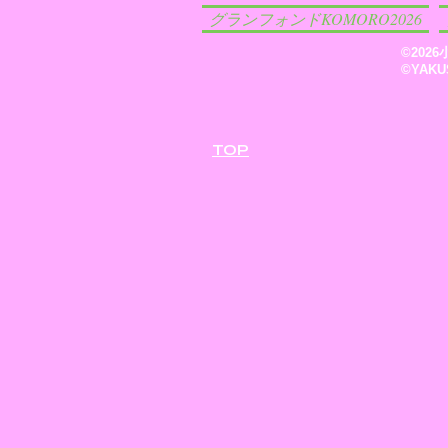
グランフォンドKOMORO2026
​©20
​©YAK
TOP