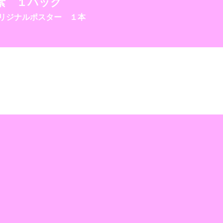
素 １パック
オリジナルポスター １本