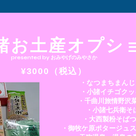
諸お土産オプシ
presented by おみやげのみやさか
¥3000（税込）
・なつまちまんじ
・小諸イチゴクッ
・千曲川旅情野沢菜
・小諸七兵衛そ
・大西製粉そば
・御牧ケ原ポタージュ