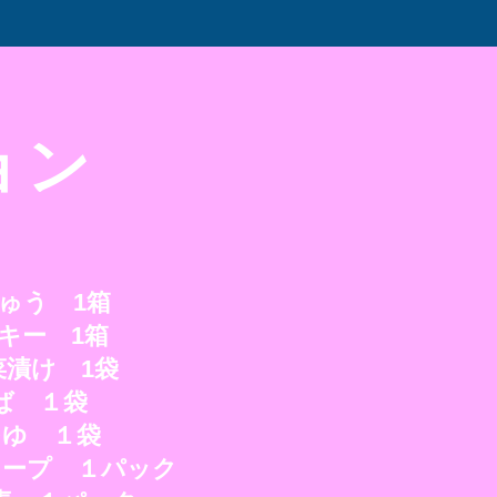
ョン
ゅう 1箱
キー 1箱
漬け 1袋
ば １袋
つゆ １袋
スープ １パック