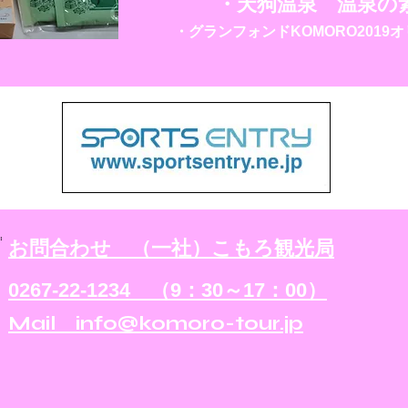
・天狗温泉 温泉の
・グランフォンドKOMORO2019
お問合わせ （一社）こもろ観光局
0267-22-1234 （9：30～17：00）
​Mail info@komoro-tour.jp