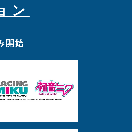
ョン
み開始