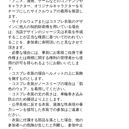
・アニメ、漫画、ゲームなどのコンテンツや
キャラクター、オリジナルキャラクターをモ
チーフにしたサイクルウェアの着用を推奨し
ます。
・サイクルウェアまたはコスプレ衣装のデザ
インに他人の知的財産権を用いている場合
は、当該デザインのジャージ又は衣装を作成
することが正当な権原に基づいて行われてい
ることを、参加者に表明頂いたと見なさせて
頂きます。
・必要な場合には、事前にお客様ご自身で著
作権または商標に関する権利の管理者から使
用の許可を得られるようにお願いいたしま
す。
・コスプレ衣装の場合ヘルメットの上に装飾
を施すものとします。
・コスプレ衣装がノースリーブの場合は「肌
色のウェア」を着用してください。
・コスプレ衣装の丈の長さは、車輪巻き込み
防止のため膝頭より上とします。
・公序良俗に反する衣装、過激な性表現や暴
力シーンを描写した衣装での参加はご遠慮く
ださい。
・衣装に付属する部品を落とした場合、他の
参加者への危険が生じたと判断し、参加中止