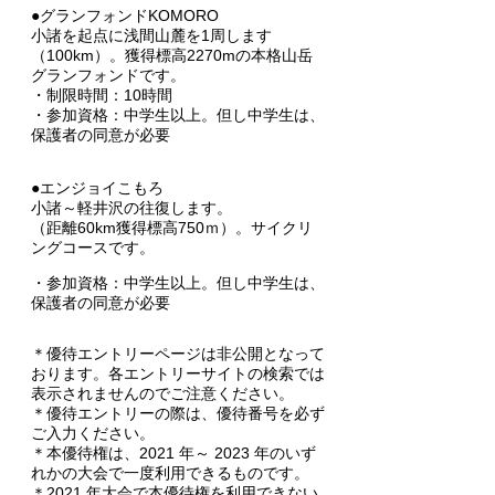
グランフォンドKOMORO
●
小諸を起点に浅間山麓を1周します
（100km）。獲得標高2270mの本格山岳
グランフォンドです。
・制限時間：10時間
・参加資格：中学生以上。但し中学生は、
保護者の同意が必要
●エンジョイこもろ
小諸～軽井沢の往復します。
（距離60km獲得標高750ｍ）。サイクリ
ングコースです。
・参加資格：中学生以上。但し中学生は、
保護者の同意が必要
＊優待エントリーページは非公開となって
おります。各エントリーサイトの検索では
表示されませんのでご注意ください。
＊優待エントリーの際は、優待番号を必ず
ご入力ください。
＊本優待権は、2021 年～ 2023 年のいず
れかの大会で一度利用できるものです。
＊2021 年大会で本優待権を利用できない