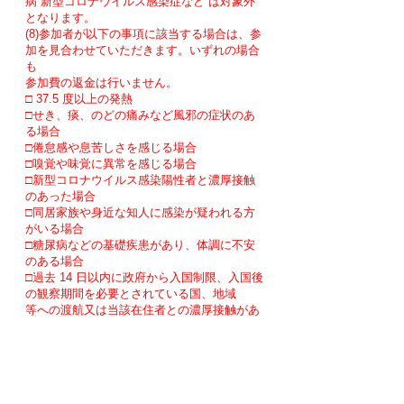
病 新型コロナウイルス感染症など は対象外
となります。
(8)参加者が以下の事項に該当する場合は、参
加を見合わせていただきます。いずれの場合
も
参加費の返金は行いません。
□ 37.5 度以上の発熱
□せき、痰、のどの痛みなど風邪の症状のあ
る場合
□倦怠感や息苦しさを感じる場合
□嗅覚や味覚に異常を感じる場合
□新型コロナウイルス感染陽性者と濃厚接触
のあった場合
□同居家族や身近な知人に感染が疑われる方
がいる場合
□糖尿病などの基礎疾患があり、体調に不安
のある場合
□過去 14 日以内に政府から入国制限、入国後
の観察期間を必要とされている国、地域
等への渡航又は当該在住者との濃厚接触があ
る場合
(9)以下にご協力いただけない方は参加を取消
し、または会場から退去していただく場合が
ご
ざいます。いずれの場合も参加費の返金や補