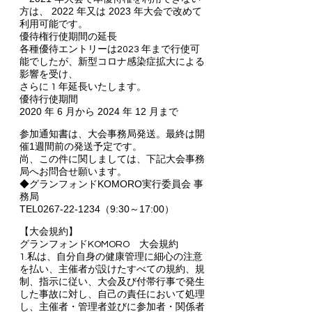
方は、 2022 年又は 2023 年大会で改めて
利用可能です。
優待権行使期間の延長
各種優待エントリーは2023 年まで行使可
能でしたが、新型コロナ感染症拡大による
影響を受け、
さらに 1 年延長いたします。
優待行使期間
2020 年 6 月から 2024 年 12 月まで
参加通知書は、大会事務局発送。最終は開
催1週間前の発送予定です。
尚、この件に関しましては、下記大会事務
局へお問合せ願います。
◆グランフォンドKOMORO実行委員会 事
務局
TEL0267-22-1234（9:30～17:00）
【大会規約】
グランフォンドKOMORO 大会規約
1.私は、自分自身の健康管理に細心の注意
を払い、主催者が設けたすべての規約、規
制、指示に従い、大会及び付帯行事で発生
した事故に対し、自己の責任において処理
し、主催者・管理者並びに参加者・関係者