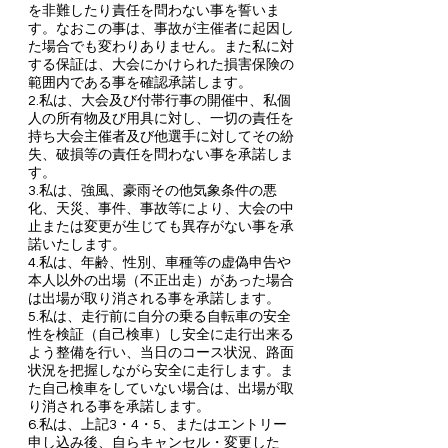
を非難したり責任を問わない事を誓いま
す。なおこの事は、事故が主催者に起因し
た場合でも変わりありません。また私に対
する保証は、大会にかけられた損害保険の
範囲内である事を確認承諾します。
2.私は、大会及び付帯行事の開催中、私個
人の所有物及び用具に対し、一切の責任を
持ち大会主催者及び他選手に対してその紛
失、破損等の責任を問わない事を承諾しま
す。
3.私は、強風、豪雨その他気象条件の悪
化、天災、事件、事故等により、大会の中
止または変更が生じても異存がない事を承
諾いたします。
4.私は、年齢、性別、車種等の虚偽申告や
本人以外の出場（不正出走）があった場合
は出場が取り消される事を承諾します。
5.私は、走行前に自分の乗る自転車の安全
性を検証（自己検車）し安全に走行出来る
よう整備を行い、当日のコース状況、路面
状況を把握しながら安全に走行します。ま
た自己検車をしていない場合は、出場が取
り消される事を承諾します。
6.私は、上記3・4・5、またはエントリー
申し込み後、自らキャンセル・変更した