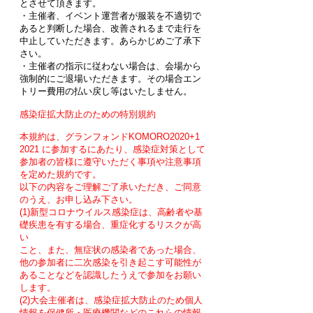
とさせて頂きます。
​・主催者、イベント運営者が服装を不適切で
あると判断した場合、改善されるまで走行を
中止していただきます。あらかじめご了承下
さい。
​・主催者の指示に従わない場合は、会場から
強制的にご退場いただきます。その場合エン
トリー費用の払い戻し等はいたしません。
感染症拡大防止のための特別規約
本規約は、グランフォンドKOMORO2020+1
2021 に参加するにあたり、感染症対策として
参加者の皆様に遵守いただく事項や注意事項
を定めた規約です。
以下の内容をご理解ご了承いただき、ご同意
のうえ、お申し込み下さい。
(1)新型コロナウイルス感染症は、高齢者や基
礎疾患を有する場合、重症化するリスクが高
い
こと、また、無症状の感染者であった場合、
他の参加者に二次感染を引き起こす可能性が
あることなどを認識したうえで参加をお願い
します。
(2)大会主催者は、感染症拡大防止のため個人
情報を保健所・医療機関などのこれらの情報