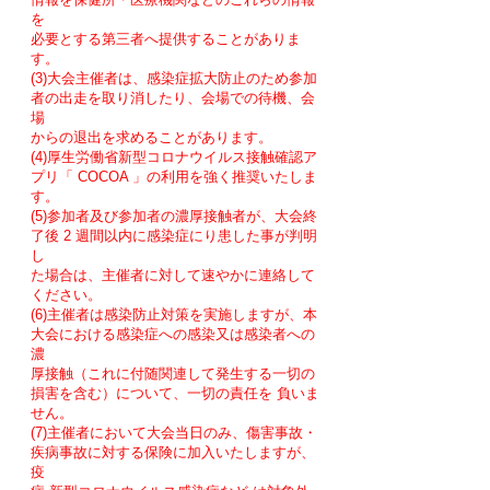
を
必要とする第三者へ提供することがありま
す。
(3)大会主催者は、感染症拡大防止のため参加
者の出走を取り消したり、会場での待機、会
場
からの退出を求めることがあります。
(4)厚生労働省新型コロナウイルス接触確認ア
プリ「 COCOA 」の利用を強く推奨いたしま
す。
(5)参加者及び参加者の濃厚接触者が、大会終
了後 2 週間以内に感染症にり患した事が判明
し
た場合は、主催者に対して速やかに連絡して
ください。
(6)主催者は感染防止対策を実施しますが、本
大会における感染症への感染又は感染者への
濃
厚接触（これに付随関連して発生する一切の
損害を含む）について、一切の責任を 負いま
せん。
(7)主催者において大会当日のみ、傷害事故・
疾病事故に対する保険に加入いたしますが、
疫