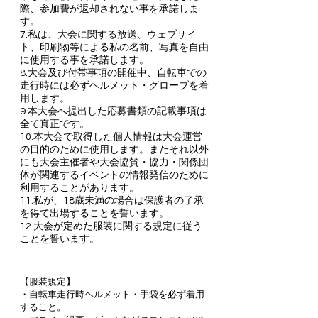
際、参加費が返却されない事を承諾しま
す。
7.私は、大会に関する放送、ウェブサイ
ト、印刷物等による私の名前、写真を自由
に使用する事を承諾します。
8.大会及び付帯事項の開催中、自転車での
走行時には必ずヘルメット・グローブを着
用します。
9.本大会へ提出した応募書類の記載事項は
全て真正です。
10.本大会で取得した個人情報は大会運営
の目的のために使用します。またそれ以外
にも大会主催者や大会協賛・協力・関係団
体が関連するイベントの情報発信のために
利用することがあります。
11.私が、18歳未満の場合は保護者の了承
を得て出場することを誓います。
12.大会が定めた服装に関する規定に従う
ことを誓います。
【服装規定】
・自転車走行時ヘルメット・手袋を必ず着用
すること。