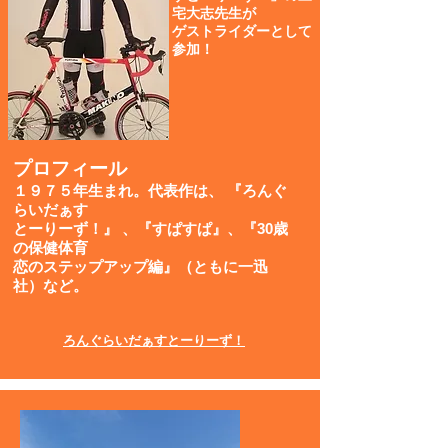
宅大志先生が
​ゲストライダーとして
参加！
プロフィール
１９７５年生まれ。代表作は、 『ろんぐ
らいだぁす
とーりーず！』 、『すぱすぱ』、『30歳
の保健体育
恋のステップアップ編』（ともに一迅
社）など。
ろんぐらいだぁすとーりーず！