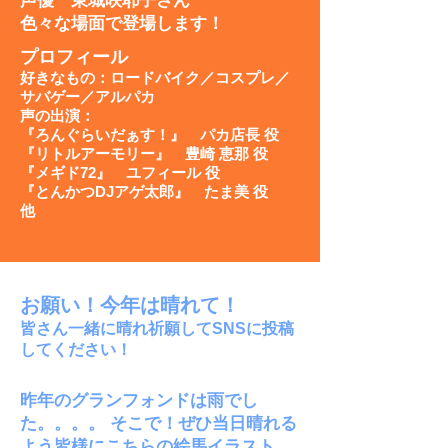
声優 東城咲耶子さん
​​色々な場面で登場します！
プロフィール
好き
なもの：ロードバイク／コスプレ／
サバゲー／アルパカ
声の出演：
『ろんぐらいだぁす！』 パカ店長 役
『リトルアーモリー』 豊崎 恵那 役
『メギド72』 ユフィール 役
『とんかつDJアゲ太郎』 たま美 役
他
お願い！今年は晴れて！
皆さん一緒に晴れ祈願してSNSに投稿
してください！
昨年のグランフォンドは雨でし
た。。。。 そこで！ぜひ当日晴れる
よう皆様にこちらの絵馬イラスト