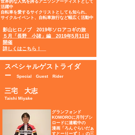
世界的な人気を誇るアニソンアーティストとして
活躍中
自転車を愛するサイクリストとしても知られ、
サイクルイベント、自転車旅行など幅広く活動中
影山ヒロノブ 2019年ソロアコギの旅
５月「長野 小諸」編 2019年5月11日
開催
詳しくはこちら！
スペシャルゲストライダ
ー
Special Guest Rider
三宅 大志
Taishi Miyake
グランフォンド
KOMOROに月刊ブシ
ロードに連載中の
漫画「ろんぐらいだぁ
すとーりーず！」の三