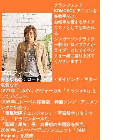
グランフォンド
KOMOROにアニソンを
多数手がけ、
自転車を愛するサイク
リストとしても知られ
る
シンガーソングライタ
ー
影山ヒロノブさんが
​ライダーとしてイベン
トを一緒に盛り上げて
くださいます！
プロフィール
好きなもの：ロードバイク・ダイビング・ギター
収集など
1977年「LAZY」のヴォーカル「ミッシェル」と
してデビュー。
1985年にレーベル移籍後、特撮ソング・アニメソ
ングに出会う。
「電撃戦隊チェンジマン」「宇宙船サジタリウ
ス」「ドラゴンボールZ」
「聖闘士星矢」等、名番組の主題歌を担当。
2000年にスーパーアニソンユニット「JAM
Project」を結成、