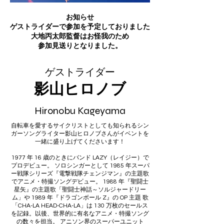
お知らせ
ゲストライダーで参加を予定しておりました
大地丙太郎監督はお怪我のため
参加見送りとなりました。
​ゲストライダー
影山ヒロノブ
Hironobu Kageyama
自転車を愛するサイクリストとしても知られるシン
ガーソングライター影山ヒロノブさんがイベントを
一緒に盛り上げてくださいます！
1977 年 16 歳のときにバンド LAZY（レイジー）で
プロデビュー。 ソロシンガーとして 1985 年スーパ
ー戦隊シリーズ『電撃戦隊チェンジマン』の主題歌
でアニメ・特撮ソングデビュー。 1988 年『聖闘士
星矢』の主題歌「聖闘士神話～ソルジャードリー
ム」や 1989 年『ドラゴンボール Z』の OP 主題 歌
「CHA-LA HEAD-CHA-LA」は 130 万枚のセールス
を記録。以後、世界的に有名なアニメ・特撮ソング
の数々を担当。 アニソン界のスーパーユニット