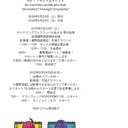
ガチ！？​サイクルイベント
An event for cyclists who love
"animation", "manga", "character".
2026年5月23日（土）受付
2026年5月24日（日）出走
2025年5月23日（土）
サイクリングフェスティバルあさま 受付会場
会場:菱野温泉特設会場
駐車場：菱野温泉周辺 天池グラウンド
11:00～17:00 サイクル関連企業出展
12:30～17:00 大会受付​
16:00～ 豪華賞品ゲット！抽選会！
※ゼッケン番号で抽選いたします
※前日ご参加の方のみとなりますご了承ください。
​​​17:00 受付終了
2025年5月24日(日) 6:30～
会場オープン 6:30～
駐車場：天池グラウンド
※菱野温泉には駐車できませんのでご了承ください
​※スタート 15 分前からスタート位置で出走準備します。
6:50～ 開会式
7:00～ グランフォンドKOMORO80/100 スタート
9:00～ エンジョイこもろ スタート
16:00 ゴール受付終了