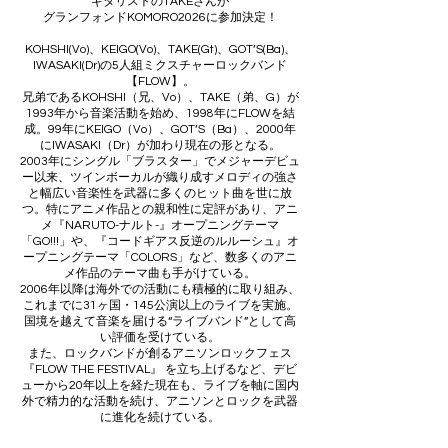
ギタリストのTAKEさんが
グランフォンドKOMORO2026に参加決定！
KOHSHI(Vo)、KEIGO(Vo)、TAKE(Gt)、GOT’S(Ba)、
IWASAKI(Dr)の5人組ミクスチャーロックバンド
【FLOW】。
兄弟であるKOHSHI（兄、Vo）、TAKE（弟、G）が
1993年から音楽活動を始め、1998年にFLOWを結
成。99年にKEIGO（Vo）、GOT’S（Ba）、2000年
にIWASAKI（Dr）が加わり現在の形となる。
2003年にシングル「ブラスター」でメジャーデビュ
ー以来、ツインボーカルが織り成すメロディの強さ
と幅広い音楽性を武器に多くのヒット曲を世に放
つ。特にアニメ作品との親和性に定評があり、アニ
メ『NARUTO-ナルト-』オープニングテーマ
「GO!!!」や、『コードギアス反逆のルルーシュ』オ
ープニングテーマ「COLORS」など、数多くのアニ
メ作品のテーマ曲も手がけている。
2006年以降は海外での活動にも積極的に取り組み、
これまでに31ヶ国・145公演以上のライブを実施。
国境を越えて音楽を届ける“ライブバンド”として高
い評価を受けている。
また、ロックバンドが創るアニソンロックフェス
『FLOW THE FESTIVAL』 を立ち上げるなど、デビ
ューから20年以上を経た現在も、ライブを軸に国内
外で精力的な活動を続け、アニソンとロックを武器
に進化を続けている。