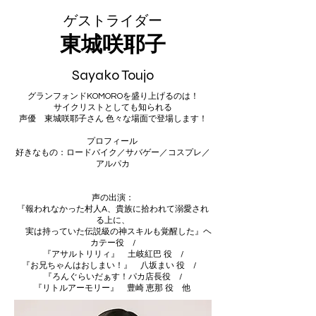
​ゲストライダー
東城咲耶子
Sayako Toujo
グランフォンドKOMOROを盛り上げるのは！
サイクリストとしても知られる
声優 東城咲耶子さん ​​色々な場面で登場します！
プロフィール ​
好きなもの：ロードバイク／サバゲー／コスプレ／
アルパカ
声の出演：
『報われなかった村人A、貴族に拾われて溺愛され
る上に、
実は持っていた伝説級の神スキルも覚醒した』ヘ
カテー役 /
『アサルトリリィ』 土岐紅巴 役 /
『お兄ちゃんはおしまい！』 八坂まい 役 /
『ろんぐらいだぁす！パカ店長役 /
『リトルアーモリー』 豊崎 恵那 役 他 ​