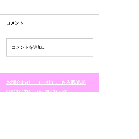
配信中に紹介された商
事務局対応の進
品 GRANFONDO
て
KOMORO feat. Long
コメント
6月28日（日）GRANFONDO
2020年5月29日
Rider Stories! Enjoy
Ride
KOMORO feat. Long Rider
ドKOMORO大会事
Stories! Enjoy RideのYou
日にお知らせしま
Tube配信内で紹介された店
在各種手続き対応
コメントを追加…
舗一覧 いちご「章姫」 こも
すので、 準備が
ろ布引いちご園 0267-26-
ら、郵送またはメ
2615 ねぎ味噌せんべい...
知らせいたします
ションについては
お問合わせ （一社）こもろ観光局
ウィルスの影響の
遅れているものがござ
0267-22-1234 （9：30～17：00）
​Mail info@komoro-tour.jp
​©2026小諸サイクリングプロジェクト「グランフォンドKOMORO」実行委員会. All Rights Reserved.
​©YAKUSHIKAN
TOP
グランフォンドKOMORO2021
​グランフォンドKOMORO2020